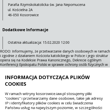
Parafia Rzymskokatolicka św. Jana Nepomucena
ul. Kościelna 2A
46-050 Kosorowice
Dodatkowe Informacje
Ostatnia aktualizacja: 15.02.2020 12:00
RODO: Informujemy, że przetwarzanie danych osobowych w ramach
i zgodnie z działaniem Kościoła katolickiego w Polsce i jego struktur
opiera się na Kodeksie Prawa Kanonicznego, Dekrecie ogólnym
Konferencji Episkopatu Polski w sprawie ochrony osób fizycznych w
związku z przetwarzaniem danych osobowych w Kościele katolickim
(KEP, 13.03.2018 r.).
INFORMACJA DOTYCZĄCA PLIKÓW
COOKIES
Spełniamy standardy dostępności oraz W3C
W ramach witryny kosorowice.iaw.pl stosujemy pliki
"cookies" i przetwarzamy dane osobowe, takie jak adresy
WCAG 2.1
SECTION 508
EAA/EN 301549
IP i identyfikatory plików cookies w celu świadczenia
Państwu usług na najwyższym poziomie, w szczególności
IS 5568