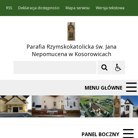
RSS
Deklaracja dostępności
Mapa serwisu
Wersja tekstowa
Parafia Rzymskokatolicka św. Jana
Nepomucena w Kosorowicach
Szukaj
MENU GŁÓWNE
PANEL BOCZNY