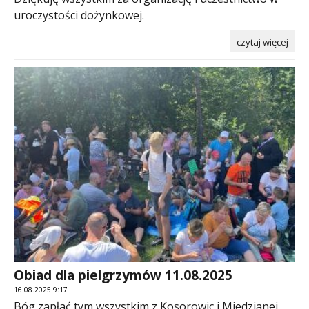
uroczystości dożynkowej.
czytaj więcej
Obiad dla pielgrzymów 11.08.2025
16.08.2025 9:17
Bóg zapłać tym wszystkim z Kosorowic i Miedzianej,