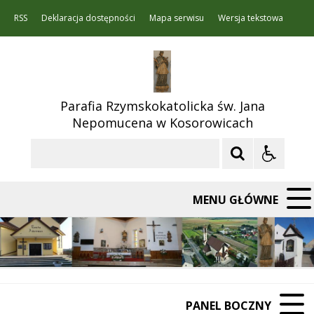
RSS
Deklaracja dostępności
Mapa serwisu
Wersja tekstowa
Parafia Rzymskokatolicka św. Jana
Nepomucena w Kosorowicach
Szukaj
MENU GŁÓWNE
PANEL BOCZNY