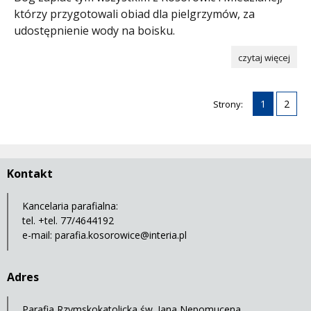
którzy przygotowali obiad dla pielgrzymów, za
udostępnienie wody na boisku.
czytaj więcej
1
2
Strony:
Kontakt
Kancelaria parafialna:
tel. +tel. 77/4644192
e-mail:
parafia.kosorowice@interia.pl
Adres
Parafia Rzymskokatolicka św. Jana Nepomucena