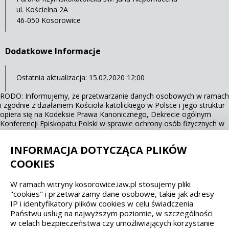
ul. Kościelna 2A
46-050 Kosorowice
Dodatkowe Informacje
Ostatnia aktualizacja: 15.02.2020 12:00
RODO: Informujemy, że przetwarzanie danych osobowych w ramach
i zgodnie z działaniem Kościoła katolickiego w Polsce i jego struktur
opiera się na Kodeksie Prawa Kanonicznego, Dekrecie ogólnym
Konferencji Episkopatu Polski w sprawie ochrony osób fizycznych w
związku z przetwarzaniem danych osobowych w Kościele katolickim
(KEP, 13.03.2018 r.).
INFORMACJA DOTYCZĄCA PLIKÓW
COOKIES
Spełniamy standardy dostępności oraz W3C
W ramach witryny kosorowice.iaw.pl stosujemy pliki
"cookies" i przetwarzamy dane osobowe, takie jak adresy
WCAG 2.1
SECTION 508
EAA/EN 301549
IP i identyfikatory plików cookies w celu świadczenia
Państwu usług na najwyższym poziomie, w szczególności
IS 5568
w celach bezpieczeństwa czy umożliwiających korzystanie