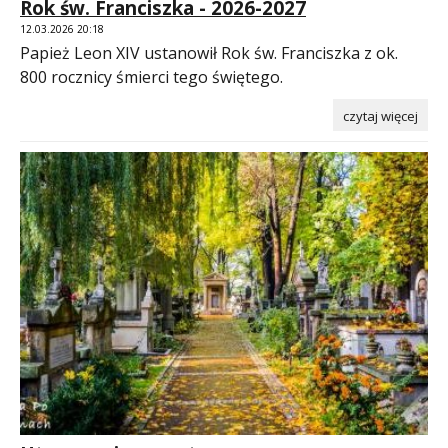
Rok św. Franciszka - 2026-2027
12.03.2026 20:18
Papież Leon XIV ustanowił Rok św. Franciszka z ok.
800 rocznicy śmierci tego świętego.
czytaj więcej