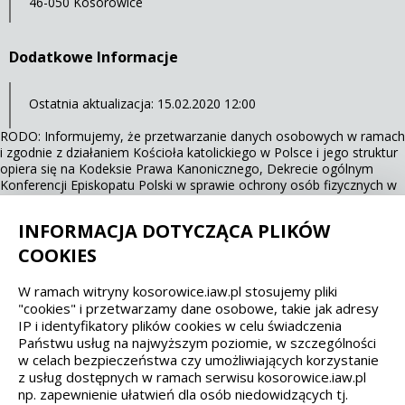
46-050 Kosorowice
Dodatkowe Informacje
Ostatnia aktualizacja: 15.02.2020 12:00
RODO: Informujemy, że przetwarzanie danych osobowych w ramach
i zgodnie z działaniem Kościoła katolickiego w Polsce i jego struktur
opiera się na Kodeksie Prawa Kanonicznego, Dekrecie ogólnym
Konferencji Episkopatu Polski w sprawie ochrony osób fizycznych w
związku z przetwarzaniem danych osobowych w Kościele katolickim
(KEP, 13.03.2018 r.).
INFORMACJA DOTYCZĄCA PLIKÓW
COOKIES
Spełniamy standardy dostępności oraz W3C
W ramach witryny kosorowice.iaw.pl stosujemy pliki
"cookies" i przetwarzamy dane osobowe, takie jak adresy
WCAG 2.1
SECTION 508
EAA/EN 301549
IP i identyfikatory plików cookies w celu świadczenia
Państwu usług na najwyższym poziomie, w szczególności
IS 5568
w celach bezpieczeństwa czy umożliwiających korzystanie
z usług dostępnych w ramach serwisu kosorowice.iaw.pl
np. zapewnienie ułatwień dla osób niedowidzących tj.