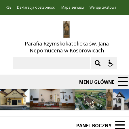
RSS
Deklaracja dostępności
Mapa serwisu
Wersja tekstowa
Parafia Rzymskokatolicka św. Jana
Nepomucena w Kosorowicach
Szukaj
MENU GŁÓWNE
PANEL BOCZNY