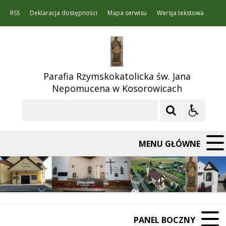
RSS
Deklaracja dostępności
Mapa serwisu
Wersja tekstowa
Parafia Rzymskokatolicka św. Jana
Nepomucena w Kosorowicach
Szukaj
MENU GŁÓWNE
PANEL BOCZNY