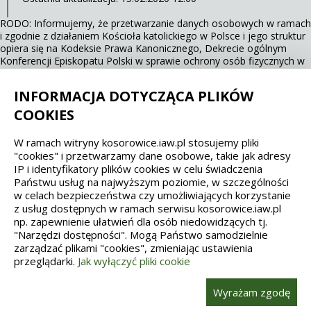
RODO: Informujemy, że przetwarzanie danych osobowych w ramach
i zgodnie z działaniem Kościoła katolickiego w Polsce i jego struktur
opiera się na Kodeksie Prawa Kanonicznego, Dekrecie ogólnym
Konferencji Episkopatu Polski w sprawie ochrony osób fizycznych w
związku z przetwarzaniem danych osobowych w Kościele katolickim
(KEP, 13.03.2018 r.).
INFORMACJA DOTYCZĄCA PLIKÓW
COOKIES
Spełniamy standardy dostępności oraz W3C
W ramach witryny kosorowice.iaw.pl stosujemy pliki
"cookies" i przetwarzamy dane osobowe, takie jak adresy
WCAG 2.1
SECTION 508
EAA/EN 301549
IP i identyfikatory plików cookies w celu świadczenia
Państwu usług na najwyższym poziomie, w szczególności
IS 5568
w celach bezpieczeństwa czy umożliwiających korzystanie
z usług dostępnych w ramach serwisu kosorowice.iaw.pl
np. zapewnienie ułatwień dla osób niedowidzących tj.
"Narzędzi dostępności". Mogą Państwo samodzielnie
zarządzać plikami "cookies", zmieniając ustawienia
przeglądarki.
Jak wyłączyć pliki cookie
Wykonanie, obsługa, opieka: Interaktywna Polska
Wyrażam zgodę
212616