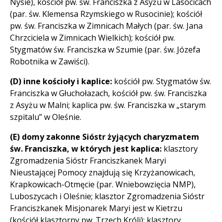
Nysie), kościół pw. św. Franciszka z Asyżu w Lasocicach
(par. św. Klemensa Rzymskiego w Rusocinie); kościół
pw. św. Franciszka w Zimnicach Małych (par. św. Jana
Chrzciciela w Zimnicach Wielkich); kościół pw.
Stygmatów św. Franciszka w Szumie (par. św. Józefa
Robotnika w Zawiści).
(D) inne kościoły i kaplice:
kościół pw. Stygmatów św.
Franciszka w Głuchołazach, kościół pw. św. Franciszka
z Asyżu w Malni; kaplica pw. św. Franciszka w „starym
szpitalu” w Oleśnie.
(E) domy zakonne Sióstr żyjących charyzmatem
św. Franciszka, w których jest kaplica:
klasztory
Zgromadzenia Sióstr Franciszkanek Maryi
Nieustającej Pomocy znajdują się Krzyżanowicach,
Krapkowicach-Otmęcie (par. Wniebowzięcia NMP),
Luboszycach i Oleśnie; klasztor Zgromadzenia Sióstr
Franciszkanek Misjonarek Maryi jest w Kietrzu
(kościół klasztorny pw. Trzech Króli); klasztory