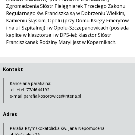
Zgromadzenia Sióstr Pielęgniarek Trzeciego Zakonu
Regularnego św. Franciszka są w Dobrzeniu Wielkim,
Kamieniu Śląskim, Opolu (przy Domu Księży Emerytów
i na ul. Szpitalnej) i w Opolu-Szczepanowicach (posiada
kaplice w klasztorze i w DPS-ie); klasztor Sióstr
Franciszkanek Rodziny Maryi jest w Kopernikach.
Kontakt
Kancelaria parafialna:
tel. +tel. 77/4644192
e-mail:
parafia.kosorowice@interia.pl
Adres
Parafia Rzymskokatolicka św. Jana Nepomucena
ul. Kościelna 2A