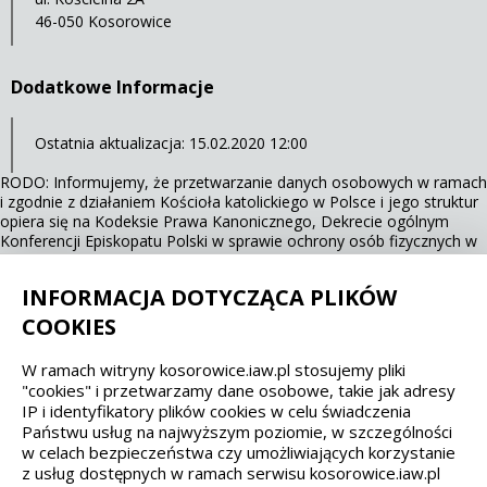
46-050 Kosorowice
Dodatkowe Informacje
Ostatnia aktualizacja: 15.02.2020 12:00
RODO: Informujemy, że przetwarzanie danych osobowych w ramach
i zgodnie z działaniem Kościoła katolickiego w Polsce i jego struktur
opiera się na Kodeksie Prawa Kanonicznego, Dekrecie ogólnym
Konferencji Episkopatu Polski w sprawie ochrony osób fizycznych w
związku z przetwarzaniem danych osobowych w Kościele katolickim
(KEP, 13.03.2018 r.).
INFORMACJA DOTYCZĄCA PLIKÓW
COOKIES
Spełniamy standardy dostępności oraz W3C
W ramach witryny kosorowice.iaw.pl stosujemy pliki
"cookies" i przetwarzamy dane osobowe, takie jak adresy
WCAG 2.1
SECTION 508
EAA/EN 301549
IP i identyfikatory plików cookies w celu świadczenia
Państwu usług na najwyższym poziomie, w szczególności
IS 5568
w celach bezpieczeństwa czy umożliwiających korzystanie
z usług dostępnych w ramach serwisu kosorowice.iaw.pl