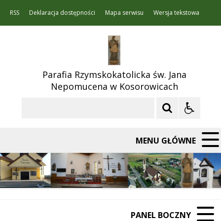
RSS
Deklaracja dostępności
Mapa serwisu
Wersja tekstowa
Parafia Rzymskokatolicka św. Jana
Nepomucena w Kosorowicach
Szukaj
MENU GŁÓWNE
PANEL BOCZNY