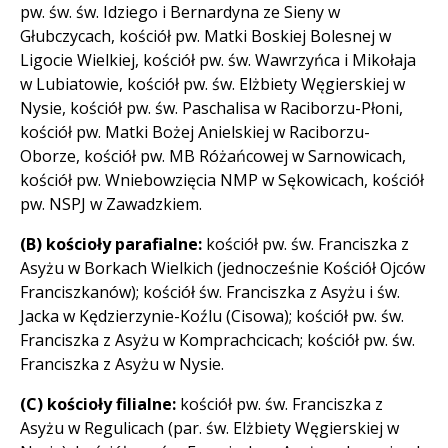
pw. św. św. Idziego i Bernardyna ze Sieny w
Głubczycach, kościół pw. Matki Boskiej Bolesnej w
Ligocie Wielkiej, kościół pw. św. Wawrzyńca i Mikołaja
w Lubiatowie, kościół pw. św. Elżbiety Węgierskiej w
Nysie, kościół pw. św. Paschalisa w Raciborzu-Płoni,
kościół pw. Matki Bożej Anielskiej w Raciborzu-
Oborze, kościół pw. MB Różańcowej w Sarnowicach,
kościół pw. Wniebowzięcia NMP w Sękowicach, kościół
pw. NSPJ w Zawadzkiem.
(B) kościoły parafialne:
kościół pw. św. Franciszka z
Asyżu w Borkach Wielkich (jednocześnie Kościół Ojców
Franciszkanów); kościół św. Franciszka z Asyżu i św.
Jacka w Kędzierzynie-Koźlu (Cisowa); kościół pw. św.
Franciszka z Asyżu w Komprachcicach; kościół pw. św.
Franciszka z Asyżu w Nysie.
(C) kościoły filialne:
kościół pw. św. Franciszka z
Asyżu w Regulicach (par. św. Elżbiety Węgierskiej w