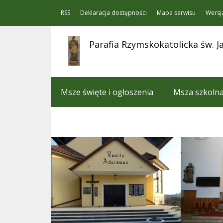
RSS
Deklaracja dostępności
Mapa serwisu
Wersj
Parafia Rzymskokatolicka św.
Msze święte i ogłoszenia
Msza szkoln
Aktualności