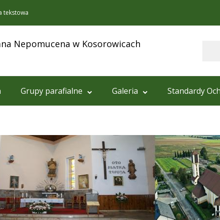
a tekstowa
 Jana Nepomucena w Kosorowicach
Szukaj
a
Grupy parafialne
Galeria
Standardy Och