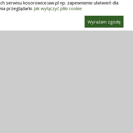
h serwisu kosorowice.iaw.pl np. zapewnienie ułatwień dla
nia przeglądarki.
Jak wyłączyć pliki cookie
Wyrażam zgodę
datkowe Informacje
Ostatnia aktualizacja: 15.02.2020 12:00
: Informujemy, że przetwarzanie danych osobowych
ach i zgodnie z działaniem Kościoła katolickiego w
e i jego struktur opiera się na Kodeksie Prawa
nicznego, Dekrecie ogólnym Konferencji Episkopatu
i w sprawie ochrony osób fizycznych w związku z
twarzaniem danych osobowych w Kościele katolickim
 13.03.2018 r.).