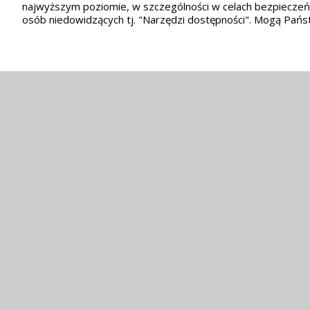
najwyższym poziomie, w szczególności w celach bezpieczeńs
osób niedowidzących tj. "Narzędzi dostępności". Mogą Państ
Kontakt
Kancelaria parafialna:
tel. +tel. 77/4644192
e-mail:
parafia.kosorowice@interia.pl