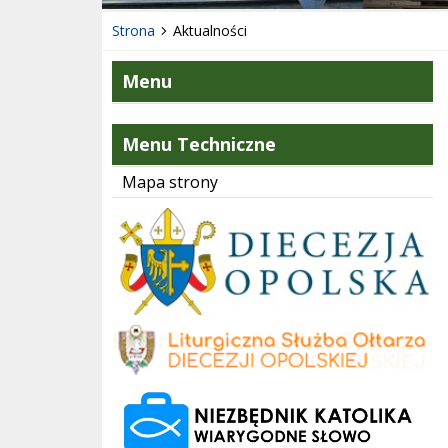
Strona
Aktualności
Menu
Menu Techniczne
Mapa strony
Diecezja Opolska
LSO Diecezja Opolska
czytana na każdy dzień