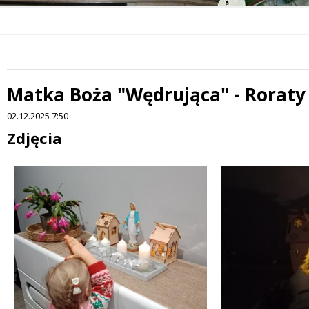
Matka Boża "Wędrująca" - Roraty
02.12.2025 7:50
Treść
Zdjęcia