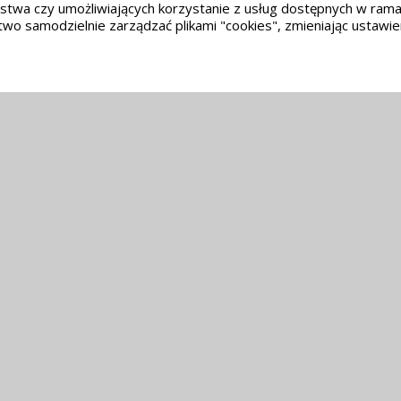
twa czy umożliwiających korzystanie z usług dostępnych w ramac
wo samodzielnie zarządzać plikami "cookies", zmieniając ustawie
Adres
Do
Parafia Rzymskokatolicka św. Jana Nepomucena
ul. Kościelna 2A
RODO
46-050 Kosorowice
w ram
Polsc
Kano
Polsk
prze
(KEP,
Spełniamy standardy dostępności oraz W3C